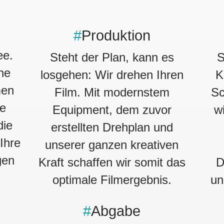
#
Produktion
ee.
Steht der Plan, kann es
S
ine
losgehen: Wir drehen Ihren
K
men
Film. Mit modernstem
Sc
se
Equipment, dem zuvor
w
die
erstellten Drehplan und
Ihre
unserer ganzen kreativen
gen
Kraft schaffen wir somit das
D
optimale Filmergebnis.
un
#
Abgabe